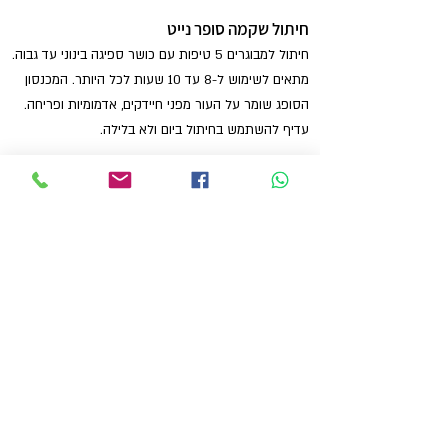
חיתול שקמה סופר נייט
חיתול למבוגרים 5 טיפות עם כושר ספיגה בינוני עד גבוה.
מתאים לשימוש ל-8 עד 10 שעות לכל היותר. המכנסון
הסופג שומר על העור מפני חיידקים, אדמומיות ופריחה.
עדיף להשתמש בחיתול ביום ולא בלילה.
חיתול שקמה אובר נייט
חיתול למבוגרים 6 טיפות עם רמת ספיגה מוגברת יותר
מחיתול שקמה סופר נייט. מתאים לשימוש ל-10 עד 12
שעות ומומלץ מאוד לשימוש לכל הלילה. החיתול מונע
פצעי לחץ, פריחה ושומר על העור שיישאר יבש ורך
למגע. מרבית האנשים מעדיפים ובוחרים את חיתול
שקמה אוברנייט במיוחד ללילה.
מוצרים נוספים לגיל השלישי של המותג
"שקמה"
לקוחות רבים רוכשים יחד עם חיתולי שקמה גם מוצרים