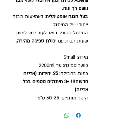
Abena
עם
תו תקן אירופאי
עשוי
מבד
נושם רך ונוח.
בעל הגנה אופטימלית
באמצעות מבנה
ייחודי של החיתול.
החיתול הסופג דואג לעור יבש למשך
שעות רבות עם
יכולת ספיגה מהירה.
מידה: Small
כושר ספיגה: עד 2200ml
כמות בחבילה:
25 יחידות (אריזה
חדשה!!! +3 חיתולים נוספים בכל
אריזה)
היקף מותניים: 60-85 ס"מ