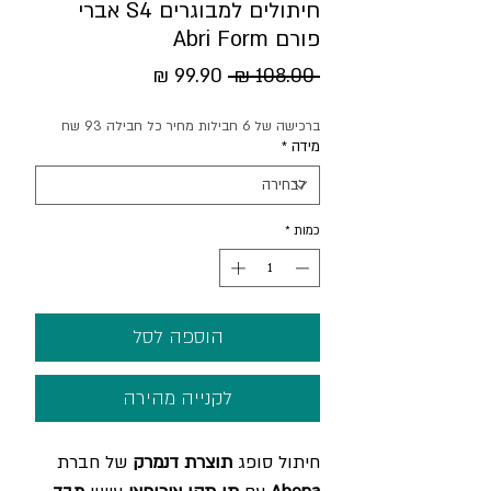
חיתולים למבוגרים S4 אברי
פורם Abri Form
מחיר
מחיר
 ‏108.00 ‏₪ 
רגיל
מבצע
ברכישה של 6 חבילות מחיר כל חבילה 93 שח
מידה
*
כמות
*
הוספה לסל
לקנייה מהירה
חיתול סופג
תוצרת דנמרק
של חברת