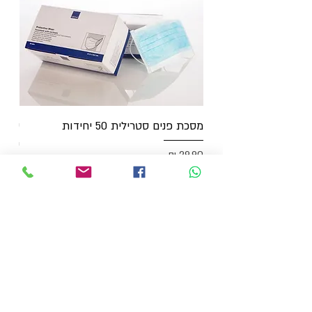
מסכת פנים סטרילית 50 יחידות
יחיד
מחיר
מחיר
054-6910024
יהלום 4, נופך