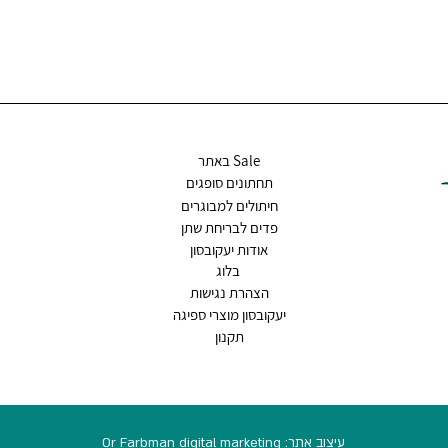
Sale באתר
תחתונים סופגים
חיתולים למבוגרים
פדים לבריחת שתן
אודות יעקובסון
בלוג
הצהרת נגישות
יעקובסון מוצרי ספיגה
תקנון
עיצוב אתר: Or Farbman digital m
arketing