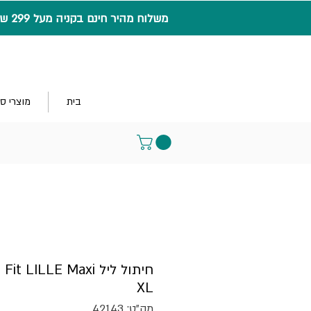
משלוח מהיר חינם בקניה מעל 299 ש"ח
בית
מוצרי ס
XL
מק"ט: 42143