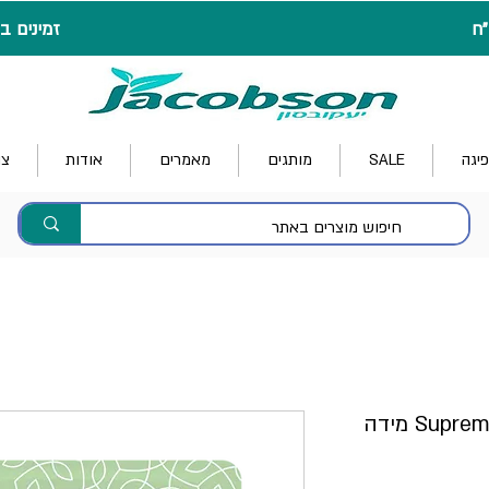
זמינים בטלפון (/6
פיגה
SALE
מותגים
מאמרים
אודות
צו
חיתול ליל Suprem Fit LILLE Maxi מידה