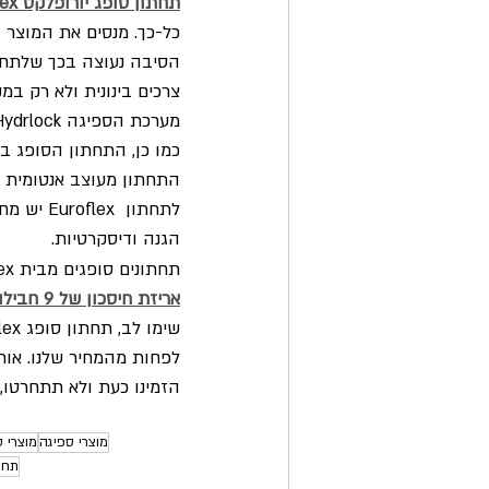
תחתון סופג יורופלקס Euroflex
כל-כך. מנסים את המוצר ב
צרכים בינונית ולא רק ב
מערכת הספיגה Hydrlock מספקת הגנה ייחודית ומונעת מצבים מביכים.
כמו כן, התחתון הסופג בעל
התחתון מעוצב אנטומית ל
לתחתון 
הגנה ודיסקרטיות.
תחתונים סופגים מבית Euroflex נמכרים עכשיו באתר שלנו 
אריזת חיסכון של 9 חבילות יורופלקס Euroflex
לפחות מהמחיר שלנו. אות
הזמינו כעת ולא תתחרטו,
מוצרי ספיגה
מוצרי 
תחת