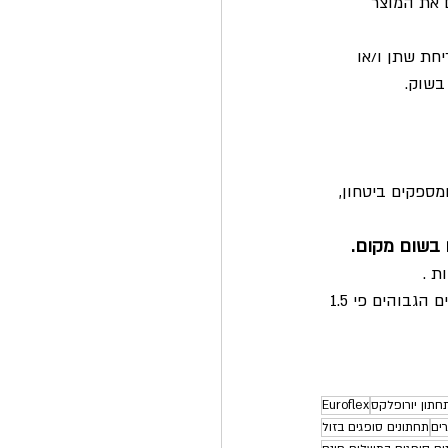
ם את המוצר 
 עם בריחת שתן ו/או 
בשוק. 
 ומספקים ביטחון, 
בשום מקום. 
שימו לב, תחתון סופג Euroflex נמכר ברחבי הארץ בשקיות שונות תחת מותגים אחרים במחירים הגבוהים פי 1.5 
חתון יורופלקס
Euroflex
ים
תחתונים סופגים בזול