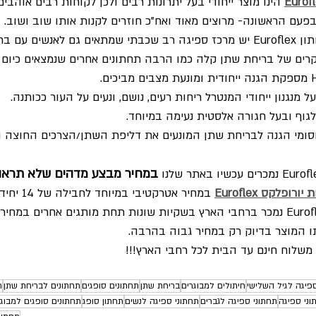
הינו מוצר ייחודי בעל יתרונות רבים ולכן לקוחות רבים אוהבי
פעם הראשונה- מרוצים מאוד ואח"כ חוזרים לקנות אותו שוב ושוב.
הסיבה נעוצה בכך שלתחתון Euroflex יש מרכז ספיגה רב שכבתי שמתאים גם לאנשים
מקרים של בריחת שתן קלה כמו הרבה תחתונים אחרים שנמצאים כיום 
 מנגנון ייחודי המנטרל ריחות רעים, נושם, ונעים על העור ככותנה. 
גוף ובעל חגורה אלסטית נעימה במיוחד.
 Euroflex יש מחסומי הגנה לבריחת שתן המונעים את דליפת השתן/הצרכים החוצה
במחיר מבצע מדהים שלא תראו 
במחיר אטרקטיבי במיוחד לחבילה של 14 יחידות .     
ו המוצר בדיוק רק במחיר גבוה בהרבה.
 משלוח חינם עד הבית לכל רחבי הארץ!!!
ספיגה לגיל השלישי
חיתולים למבוגרים
בריחת שתן
תחתונים סופגים
תחתונים לבריחת שתן
ת
וני ספיגה
תחתוני ספיגה לגברים
תחתוני ספיגה לנשים
תחתון סופג
תחתונים סופגים למבוגר